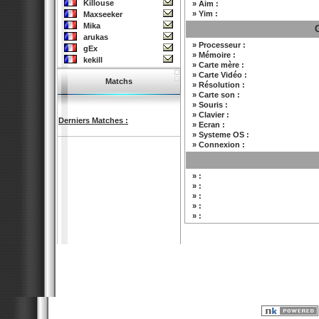
Killouse
» Aim :
» Yim :
Maxseeker
Mika
arukas
» Processeur :
gEx
» Mémoire :
kekill
» Carte mère :
» Carte Vidéo :
Matchs
» Résolution :
» Carte son :
» Souris :
» Clavier :
Derniers Matches :
» Ecran :
» Systeme OS :
» Connexion :
» :
» :
» :
» :
» :