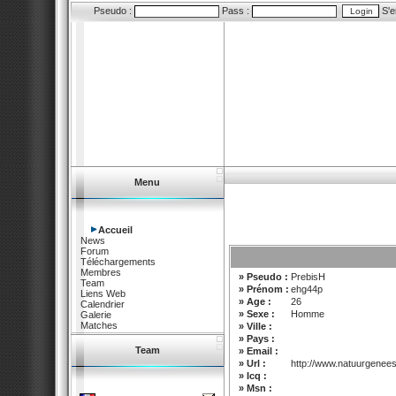
Pseudo :
Pass :
S'e
Menu
Accueil
News
Forum
Téléchargements
Membres
» Pseudo :
PrebisH
Team
» Prénom :
ehg44p
Liens Web
» Age :
26
Calendrier
» Sexe :
Homme
Galerie
Matches
» Ville :
» Pays :
Team
» Email :
» Url :
http://www.natuurgenees
» Icq :
» Msn :