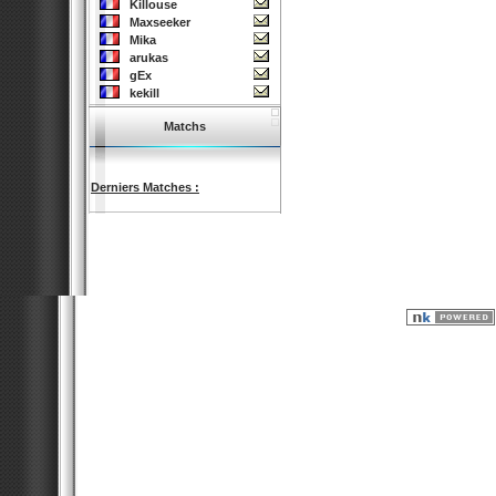
Killouse
Maxseeker
Mika
arukas
gEx
kekill
Matchs
Derniers Matches :